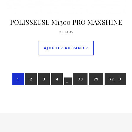
POLISSEUSE M1300 PRO MAXSHINE
€
139.95
AJOUTER AU PANIER
1
2
3
4
70
71
72
→
…